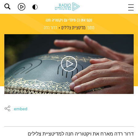
טקס אש רב-מימדי עם ויקטוריה חנה
מתוך:
מדיטציית צלילים
דרור רדה
embed
תמצית הפודקאסט
דרור רדה מארח את ויקטוריה חנה למדיטציית צלילים