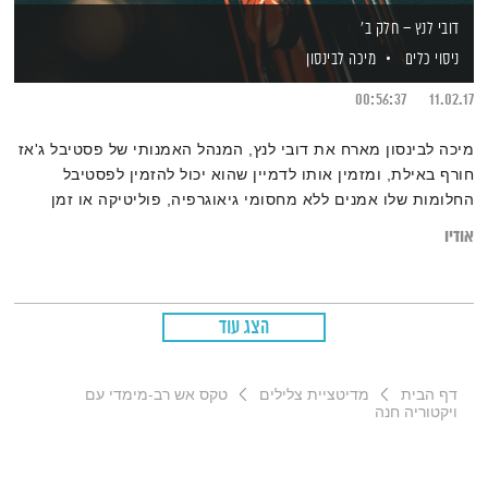
דובי לנץ – חלק ב'
ניסוי כלים
מיכה לבינסון
00:56:37
11.02.17
מיכה לבינסון מארח את דובי לנץ, המנהל האמנותי של פסטיבל ג'אז
חורף באילת, ומזמין אותו לדמיין שהוא יכול להזמין לפסטיבל
החלומות שלו אמנים ללא מחסומי גיאוגרפיה, פוליטיקה או זמן
אודיו
הצג עוד
דף הבית
מדיטציית צלילים
טקס אש רב-מימדי עם
ויקטוריה חנה