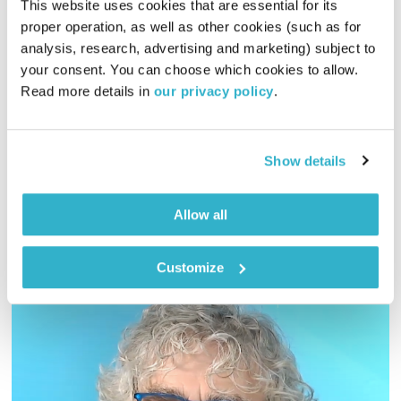
This website uses cookies that are essential for its 
סוטרת הלב
proper operation, as well as other cookies (such as for 
מה שלימד הבודהה - חיי היומיום
דליק ווליניץ
וד"ר נעמה אושרי
analysis, research, advertising and marketing) subject to 
your consent. You can choose which cookies to allow. 
00:59:09
06.11.13
Read more details in 
our privacy policy
.
דליק ונעמה בשעה על סוטרת הלב, אחת הסוטרות הידועות
והמקודשות ביותר בעולם הבודהיסטי אשר מתארת את האופן שבו
דברים קיימים, כיצד אין הם קיימים, וכיצד נוכל לתפוס בתודעתנו
Show details
את המציאות האולטימטיבית של מהותנו.
אודיו
Allow all
Customize