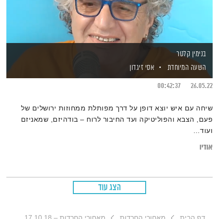
בנימין קלטר
השעה המיוחדת
אסי זיגדון
00:42:37
26.05.22
שיחה עם איש יוצא דופן על דרך מפותלת ממחוזות ירושלים של
פעם, הצבא והפוליטיקה ועד החיבור לרוח – בודהיזם, שמאניזם
ועוד…
אודיו
הצג עוד
דף הבית
מאחורי החרדות
מאחורי החרדות – 17.10.18