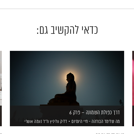
כדאי להקשיב גם:
דרך כפולת השמונה – פרק 6
מה שלימד הבודהה - חיי היומיום
דליק ווליניץ
וד"ר נעמה אושרי