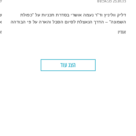
19
00:54:35
25.01.15
דליק ווליניץ וד"ר נעמה אושרי בסדרת תכניות על "כפולת
ש
השמונה" – הדרך הנאצלת לסיום הסבל והארה על פי הבודהה
א
אודיו
או
הצג עוד