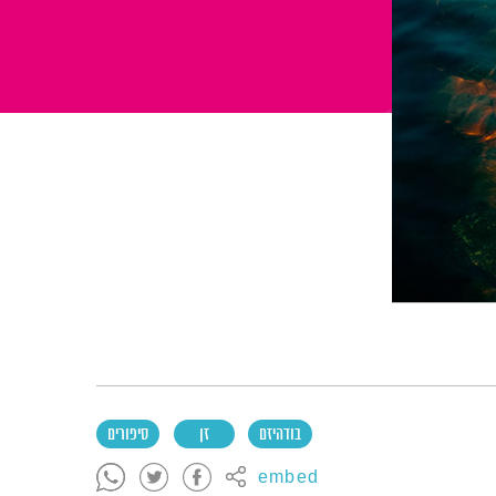
בודהיזם
זן
סיפורים
embed