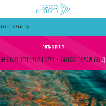
מה שלימד הבוד
קולות האדמה
:
מה שסיפר הבודהה
דליק ווליניץ
וד"ר נעמה או