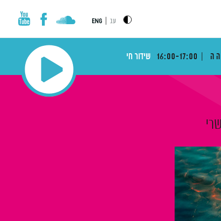
|
עב
ENG
הה
16:00-17:00
שידור חי
שרי