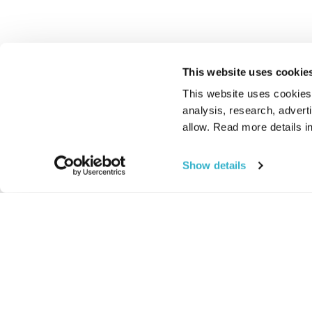
This website uses cookie
This website uses cookies t
analysis, research, advert
allow. Read more details in
Show details