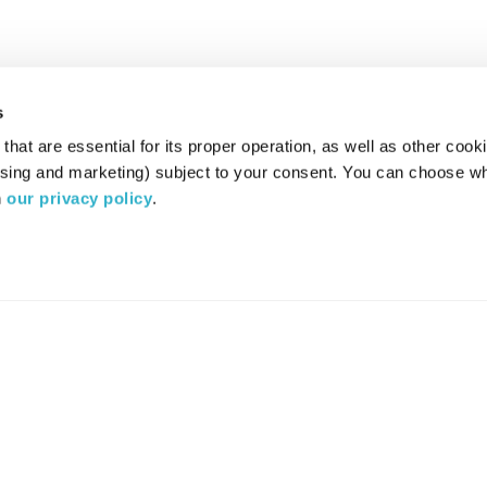
s
hat are essential for its proper operation, as well as other cooki
ising and marketing) subject to your consent. You can choose wh
 
our privacy policy
.
רדיו מהות החיים משדר ב:
ערוץ 87
YES
סלקום
TV
TUNE IN