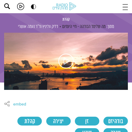
קהלת
מתוך:
מה שלימד הבודהה - חיי היומיום
דליק ווליניץ
וד"ר נעמה אושרי
embed
בודהיזם
זן
יצירה
קהלת