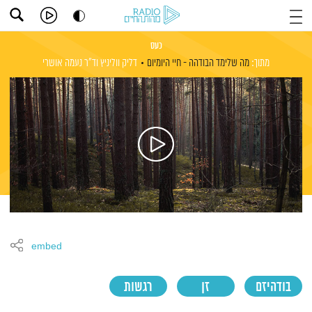
כעס
מתוך:
מה שלימד הבודהה - חיי היומיום
דליק ווליניץ
וד"ר נעמה אושרי
embed
בודהיזם
זן
רגשות