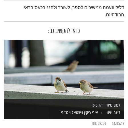
תמצית הפודקאסט
דליק ונעמה ממשיכים לספר, לשורר ולהגג בכעס בראי
הבודהיזם.
כדאי להקשיב גם:
לשם שינוי – 16.5.19
לשם שינוי
אירי ריקין
ושמואל וילוז'ני
00:52:54
16.05.19