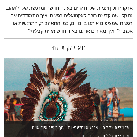
תמצית הפודקאסט
ארקדי דוכין ועמית שלו חוזרים בעונה חדשה ומרגשת של "לאהוב
זה קל" שמוקדשת כולה לאקטואליה רגשית: איך מתמודדים עם
רגשות שמציפים אותנו ביום יום, כמו התאהבות, התרגשות או
אכזבה? ואיך מאירים אותם באור חדש מזוית קבלית?
כדאי להקשיב גם:
מדיטציית צלילים – ארבע אינטליגנציות – גוף תופים אינדיאנים
מדיטציית צלילים
דרור רדה