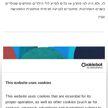
לו, ולא היה לנו פתרון או כלים לסייע לו? הילדים החדשים שנולדים
בשנים האחרונות, מחוברים לנביעה פנימית אותנטית המפגישה
אותנו עם שאלות מהות, והחברה כולה, נדרשת לבחון את מערכת
אודיו
האמונות והתפישות שלנו בנושא החינוך ולנוע אל עבר תפישת עולם
וירטואוזית, גמישה, סקרנית וחדשה המאפשרת לבנות גשר בין
מערכות החינוך הקיימות, למערכות של חניכה, בהם הילדים שותפים
פעילים.
This website uses cookies
This website uses cookies that are essential for its 
proper operation, as well as other cookies (such as for 
בלב אחד – 26.7.24
analysis, research, advertising and marketing) subject to 