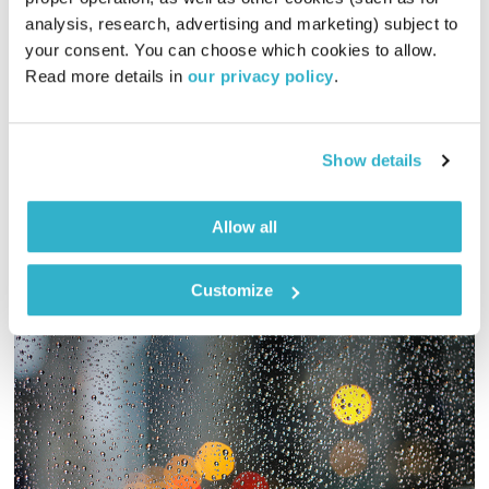
בני בא
בני בשן
analysis, research, advertising and marketing) subject to 
01:00:07
15.03.22
your consent. You can choose which cookies to allow. 
Read more details in 
our privacy policy
.
והפעם קובי חוברה על הלב, הרגל והסלע שעשו קרב יריות. ושיר
השירים? ח׳. ומוסיקה? פלא נושף פלא. ואלוהים? איתנו. ויופי. טפו
עלינו
Show details
אודיו
Allow all
Customize