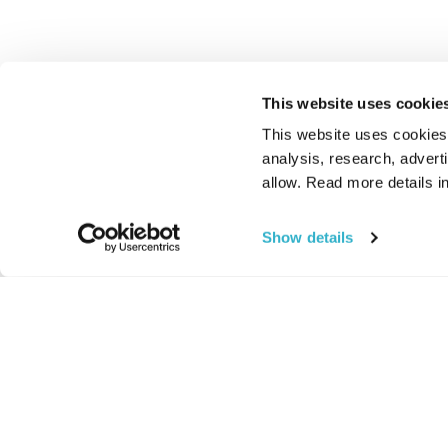
This website uses cookie
This website uses cookies t
analysis, research, advert
allow. Read more details in
Show details