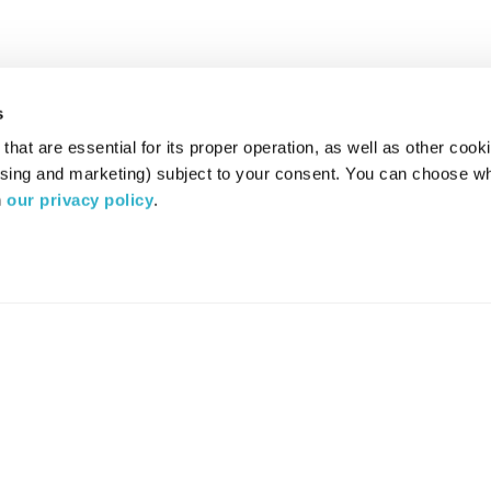
s
hat are essential for its proper operation, as well as other cooki
ising and marketing) subject to your consent. You can choose wh
 
our privacy policy
.
רדיו מהות החיים משדר ב:
ערוץ 87
YES
סלקום
TV
TUNE IN