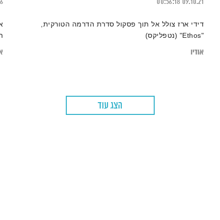
16
00:56:18
09.10.21
דידי ארז צולל אל תוך פסקול סדרת הדרמה הטורקית,
א
"Ethos" (נטפליקס)
ה
אודיו
או
הצג עוד