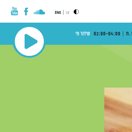
|
עב
ENG
.ח
02:00-04:00
שידור חי