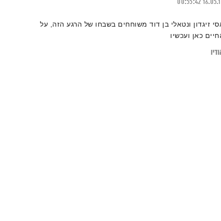
00:55:42
16.05.
סי זיגדון ונטאלי בן דוד משוחחים בשבחו של הרגע הזה, על
חיים כאן ועכשיו
דיו