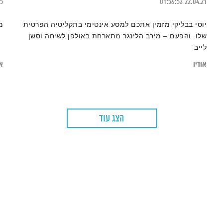
15
01:56:53
22.04.21
יוסי בבליקי מזמין אתכם למסע אינטימי בתקליטיה הפרטית
מ
שלו. והפעם – מירב הלינגר מתארחת באולפן לשיחה וסשן
לייב
אודיו
או
הצג עוד