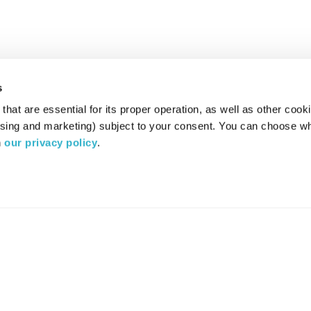
s
hat are essential for its proper operation, as well as other cooki
ising and marketing) subject to your consent. You can choose wh
 
our privacy policy
.
רדיו מהות החיים משדר ב:
ערוץ 87
YES
סלקום
TV
TUNE IN