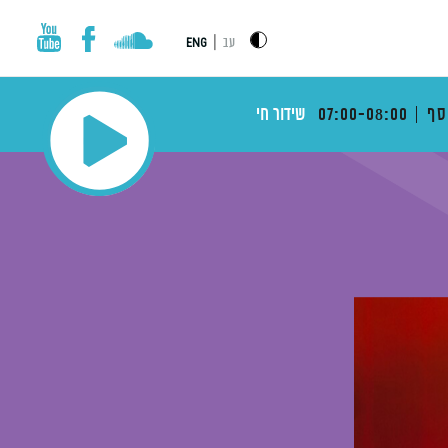
|
עב
ENG
סף
07:00-08:00
שידור חי