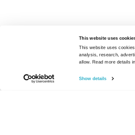
This website uses cookie
This website uses cookies t
analysis, research, advert
allow. Read more details in
Show details