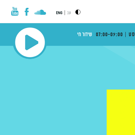
|
עב
ENG
ט
07:00-09:00
שידור חי