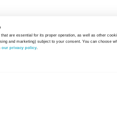
s
hat are essential for its proper operation, as well as other cooki
ising and marketing) subject to your consent. You can choose wh
 
our privacy policy
.
רדיו מהות החיים משדר ב:
ערוץ 87
YES
סלקום
TV
TUNE IN