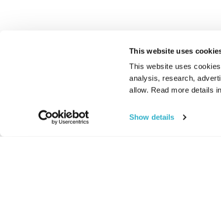
This website uses cookie
This website uses cookies t
analysis, research, advert
allow. Read more details in
Show details