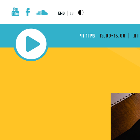
|
עב
ENG
ות
15:00-16:00
שידור חי