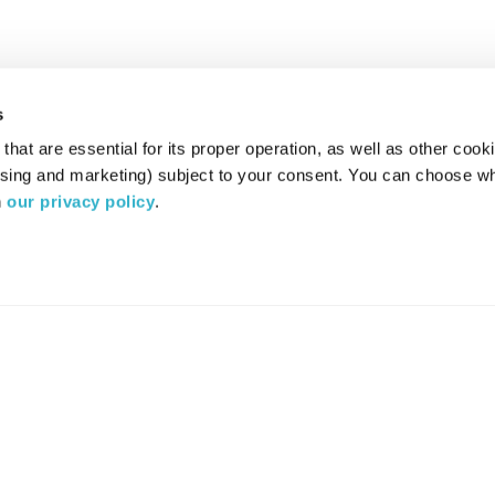
s
hat are essential for its proper operation, as well as other cooki
ising and marketing) subject to your consent. You can choose wh
 
our privacy policy
.
רדיו מהות החיים משדר ב:
ערוץ 87
YES
סלקום
TV
TUNE IN