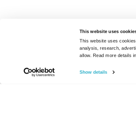
This website uses cookie
This website uses cookies t
analysis, research, advert
allow. Read more details in
Show details