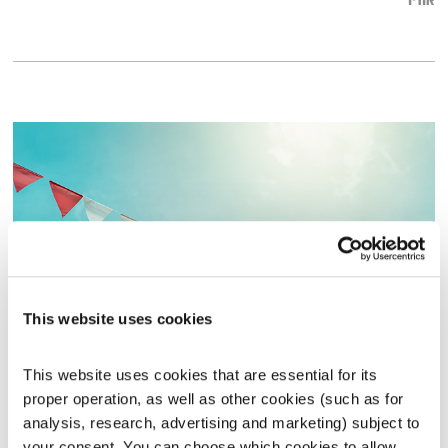
אודיו
This website uses cookies
מנועים קדימה – 1.9.22
This website uses cookies that are essential for its 
מנועים קדימה
גלית גורא-עיני
proper operation, as well as other cookies (such as for 
01:00:11
01.09.22
analysis, research, advertising and marketing) subject to 
your consent. You can choose which cookies to allow. 