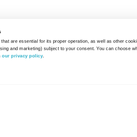
s
hat are essential for its proper operation, as well as other cooki
ising and marketing) subject to your consent. You can choose wh
 
our privacy policy
.
רדיו מהות החיים משדר ב:
ערוץ 87
YES
סלקום
TV
TUNE IN