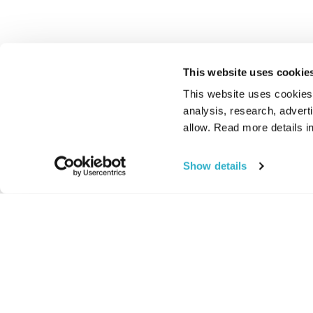
This website uses cookie
This website uses cookies t
analysis, research, advert
allow. Read more details in
Show details