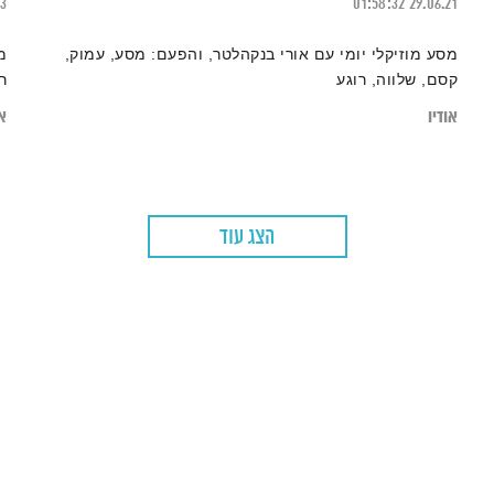
23
01:58:32
29.06.21
מסע מוזיקלי יומי עם אורי בנקהלטר, והפעם: מסע, עמוק,
מ
קסם, שלווה, רוגע
ר
אודיו
או
הצג עוד