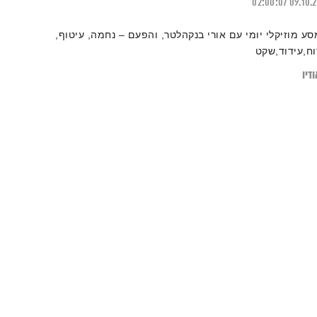
02:00:07
09.10.
סע מוזיקלי יומי עם אורי בנקהלטר, והפעם – נחמה, עיטוף,
וח,עידוד,שקט
דיו