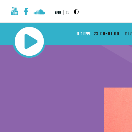
|
עב
ENG
ות
23:00-01:00
שידור חי