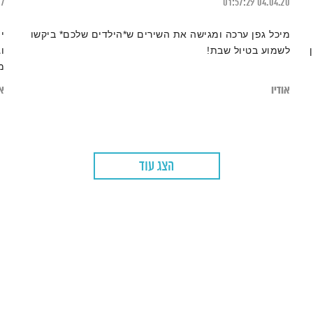
17
01:57:29
04.04.20
מיכל גפן ערכה ומגישה את השירים ש*הילדים שלכם* ביקשו
י
לשמוע בטיול שבת!
ו
מ
אודיו
או
הצג עוד