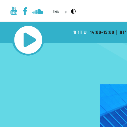
|
עב
ENG
ות
14:00-15:00
שידור חי