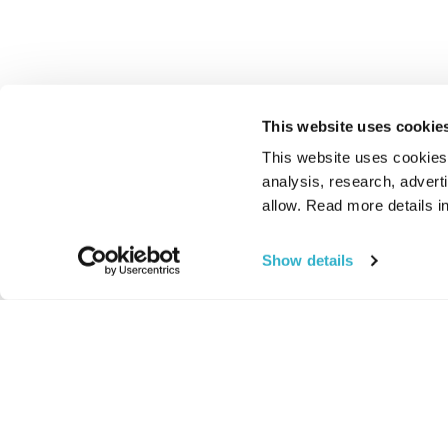
This website uses cookie
This website uses cookies t
analysis, research, advert
allow. Read more details in
Show details