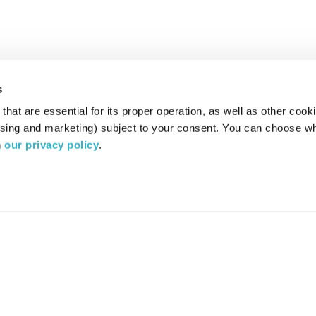
s
hat are essential for its proper operation, as well as other cooki
ising and marketing) subject to your consent. You can choose wh
 
our privacy policy
.
רדיו מהות החיים משדר ב:
ערוץ 87
YES
סלקום
TV
TUNE IN