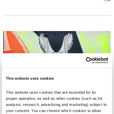
אודיו
This website uses cookies
כל יום מחדש – 15.9.25
This website uses cookies that are essential for its 
כל יום מחדש
אמיר פרי
proper operation, as well as other cookies (such as for 
analysis, research, advertising and marketing) subject to 
00:59:52
15.09.25
your consent. You can choose which cookies to allow. 