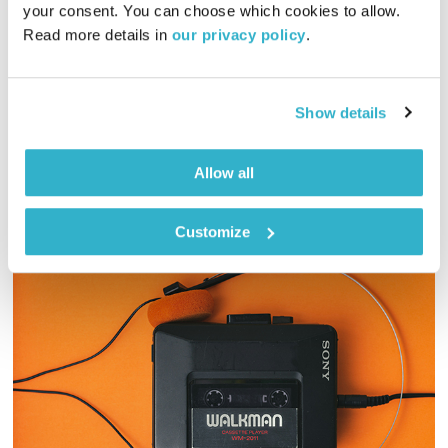
your consent. You can choose which cookies to allow. 
00:55:54
20.07.19
Read more details in 
our privacy policy
.
דידי ארז צולל אל תוך פסקול הסרט המדובר "כוכב נולד", בכיכובם
של ליידי גאגא ובראדלי קופר
Show details
אודיו
Allow all
Customize