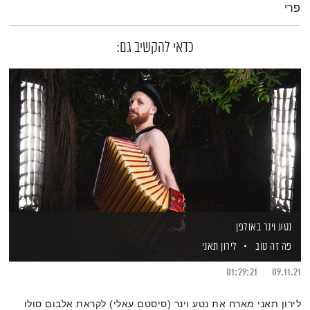
פרי
כדאי להקשיב גם:
נטע וינר באולפן
פה זה טוב
לירון תאני
01:29:21
09.11.21
לירון תאני מארח את נטע וינר (סיסטם עאלי) לקראת אלבום סולו