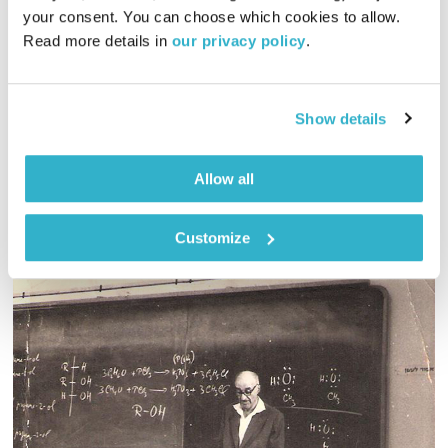
התעוררות
גליה גלעדי
your consent. You can choose which cookies to allow. 
01:27:33
24.11.20
Read more details in 
our privacy policy
.
גליה גלעדי מזמינה אתכם להתעורר יחדיו בכל בוקר, עם מוזיקה
מעולה בעריכתה ובהגשתה
Show details
אודיו
Allow all
Customize