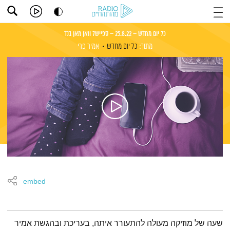
כל יום מחדש – 25.8.22 – ספיישל וואן מאן בנד
מתוך:
כל יום מחדש
אמיר פרי
embed
תמצית הפודקאסט
שעה של מוזיקה מעולה להתעורר איתה, בעריכת ובהגשת אמיר