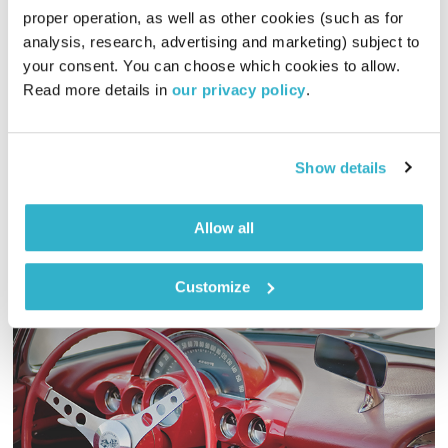
proper operation, as well as other cookies (such as for 
בני בא
בני בשן
analysis, research, advertising and marketing) subject to 
02:00:04
23.12.21
your consent. You can choose which cookies to allow. 
Read more details in 
our privacy policy
.
והפעם, שערי שמיים. תכנית חגיגית לכבוד סיום הקריאה בתורה.
ונטייל? לירדן עם משה והאורנג׳דה. והשירים? נהדרים? והציפורים?
ירגזי וירגזי ארוך זנב. והגברי? בנאי. ודברים? ל״ד. הפרק האחרון
Show details
בתורה. ואלוהים? איתנו. ויופי. טפו עלינו.
אודיו
Allow all
Customize