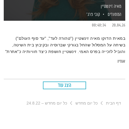
מאיה זינשטיין
המתעדים
קובי פרג'
00:48:34
20.04.26
במאית הדוקו מאיה זינשטיין ("טהורה לעד", "עד סוף העולם")
בשיחה על המסלול שהחל בגורקי שברוסיה ובקיבוץ בית השיטה,
והוביל לזכייה בפרס האמי. זינשטיין חושפת כיצד חוויותיה כ"אחרת"
וכזרה הפכו לכלי המאפשר לה גישה (access) נדירה לקבוצות
אודיו
סגורות, ועל האמנות שבמציאת חיבור אנושי בלב ליבם של מאבקי
דת, פוליטיקה וזהות. צילום: תומר אפלבאום
הצג עוד
דף הבית
כל יום מחדש
כל יום מחדש – 24.8.22