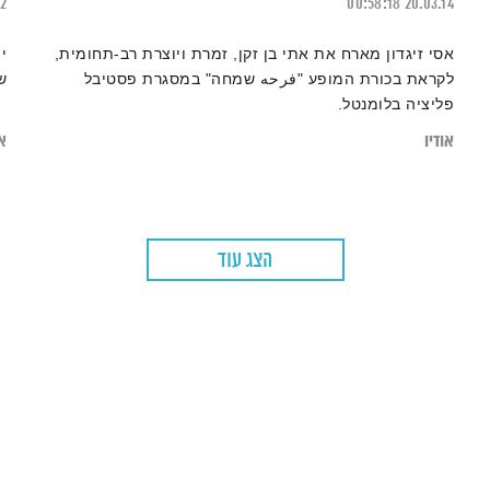
22
00:58:18
20.03.14
אסי זיגדון מארח את אתי בן זקן, זמרת ויוצרת רב-תחומית,
י
לקראת בכורת המופע "فرحه שמחה" במסגרת פסטיבל
ש
פליציה בלומנטל.
אודיו
או
הצג עוד