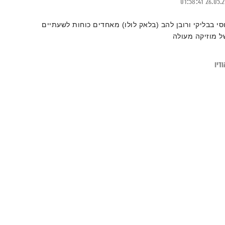
01:58:41
26.05.
וסי בבליקי ורובן להב (בלאק לולו) מאחדים כוחות לשעתיים
ל מוזיקה מעולה
דיו