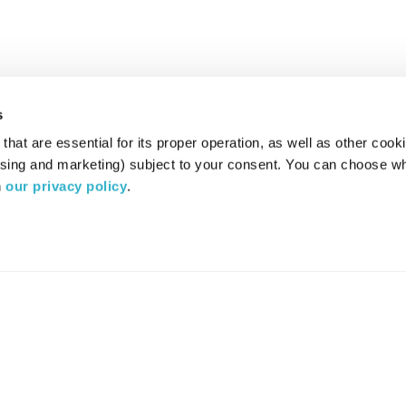
s
hat are essential for its proper operation, as well as other cooki
ising and marketing) subject to your consent. You can choose wh
 
our privacy policy
.
רדיו מהות החיים משדר ב:
ערוץ 87
YES
סלקום
TV
TUNE IN