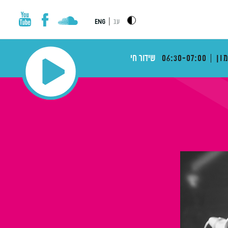
|
עב
ENG
ון
06:30-07:00
שידור חי