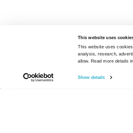
This website uses cookie
This website uses cookies t
analysis, research, advert
allow. Read more details in
Show details