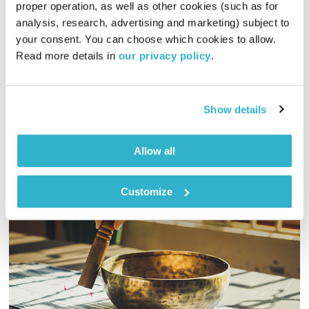
proper operation, as well as other cookies (such as for 
01:59:02
22.08.21
analysis, research, advertising and marketing) subject to 
your consent. You can choose which cookies to allow. 
והפעם אלתרמן ייקח אותנו לשוק לקנות אורנג׳דה, אורז ואשליות.
Read more details in 
our privacy policy
.
וערן סבאג ישדר לנו. ונקשיב לסבכי הערבה. ותהילים? גם ז׳, גם ח׳.
ואלוהים? איתנו. ויופי. טפו עלינו.
אודיו
Show details
Allow all
Customize