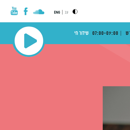
|
עב
ENG
דש
07:00-09:00
שידור חי