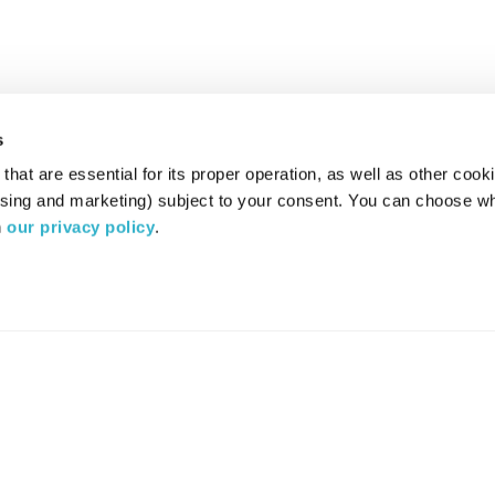
s
hat are essential for its proper operation, as well as other cooki
ising and marketing) subject to your consent. You can choose wh
 
our privacy policy
.
רדיו מהות החיים משדר ב:
ערוץ 87
YES
סלקום
TV
TUNE IN