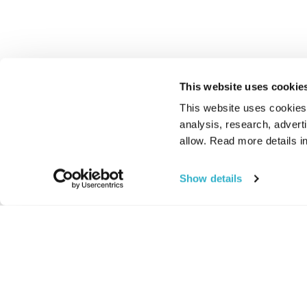
This website uses cookie
This website uses cookies t
analysis, research, advert
allow. Read more details in
Show details