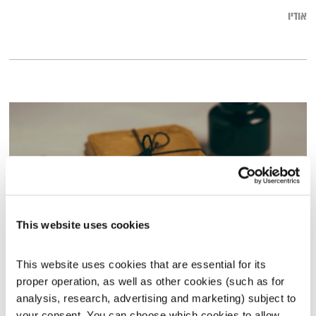
אודיו
This website uses cookies
This website uses cookies that are essential for its 
לאה גולדברג: חלק א'
proper operation, as well as other cookies (such as for 
ניסוי כלים
מיכה לבינסון
analysis, research, advertising and marketing) subject to 
00:57:39
04.06.16
your consent. You can choose which cookies to allow. 