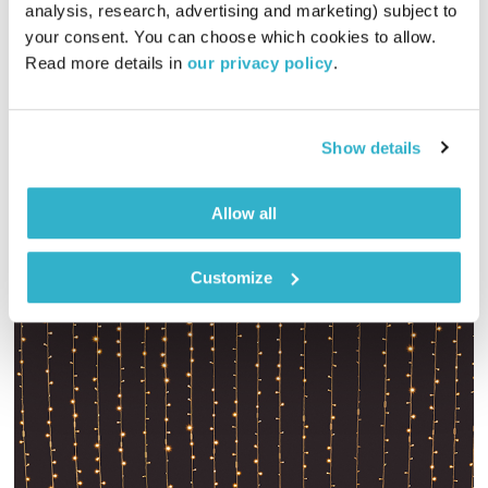
analysis, research, advertising and marketing) subject to 
01:00:26
14.12.14
your consent. You can choose which cookies to allow. 
Read more details in 
our privacy policy
.
האבולוציה של המוזיקה והתודעה, עם דני שוורץ והפעם – . על
מקומה המיוחד של המוסיקה הקלאסית המערבית. אורחת באולפן:
אביגייל ארנהיים, מנהלת עמותת פליציה בלומנטל
Show details
אודיו
Allow all
Customize