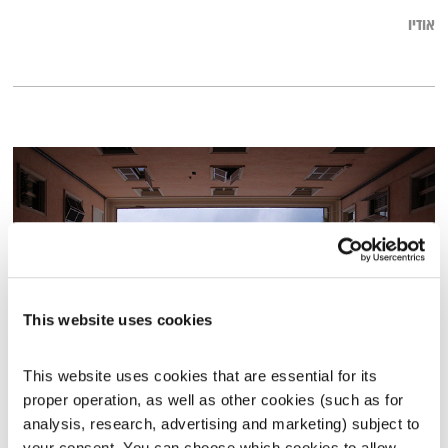
אודיו
This website uses cookies
This website uses cookies that are essential for its 
כל יום מחדש – 25.2.20
proper operation, as well as other cookies (such as for 
כל יום מחדש
אמיר פרי
analysis, research, advertising and marketing) subject to 
00:58:45
25.02.20
your consent. You can choose which cookies to allow. 