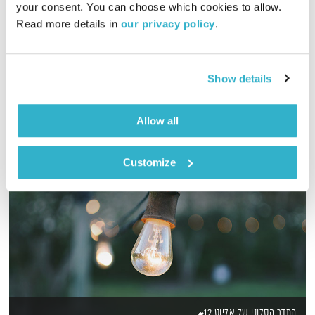
your consent. You can choose which cookies to allow. 
Read more details in 
our privacy policy
.
אורי בנקהלטר בונה עולם מופלא של קולות, צלילים ותדרים
מרפאים
אודיו
Show details
Allow all
Customize
התדר הסלוני של אליוט #12