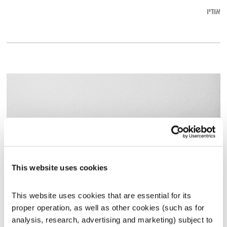
אודיו
This website uses cookies
מרחב ריפוי – 20.3.26
This website uses cookies that are essential for its 
מרחב ריפוי
אורי בנקהלטר
proper operation, as well as other cookies (such as for 
analysis, research, advertising and marketing) subject to 
01:58:23
20.03.26