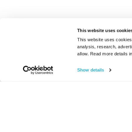
This website uses cookie
This website uses cookies t
analysis, research, advert
allow. Read more details in
Show details