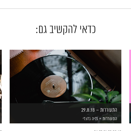
כדאי להקשיב גם:
התעוררות – 29.8.18
התעוררות
גליה גלעדי