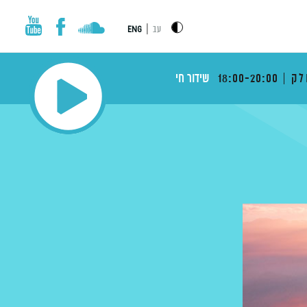
|
עב
ENG
לק
18:00-20:00
שידור חי