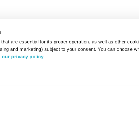
s
hat are essential for its proper operation, as well as other cooki
ising and marketing) subject to your consent. You can choose wh
 
our privacy policy
.
רדיו מהות החיים משדר ב:
ערוץ 87
YES
סלקום
TV
TUNE IN