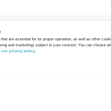
s
hat are essential for its proper operation, as well as other cooki
ising and marketing) subject to your consent. You can choose wh
 
our privacy policy
.
רדיו מהות החיים משדר ב:
ערוץ 87
YES
סלקום
TV
TUNE IN