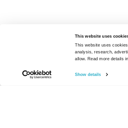
This website uses cookie
This website uses cookies t
analysis, research, advert
allow. Read more details in
Show details