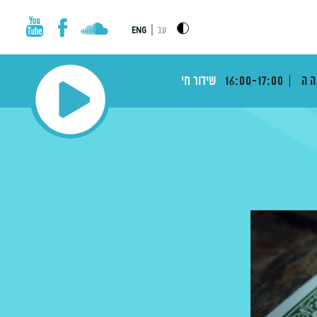
|
עב
ENG
הה
16:00-17:00
שידור חי