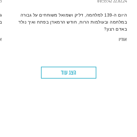
25
00:55:42
22.02.24
היום ה-139 למלחמה, דליק ושמואל משוחחים על גבורה
ג
במלחמה ובעולמות הרוח, חודש הרמאדן בפתח ואיך נולד
ב
באדם רצון?
אודיו
או
הצג עוד