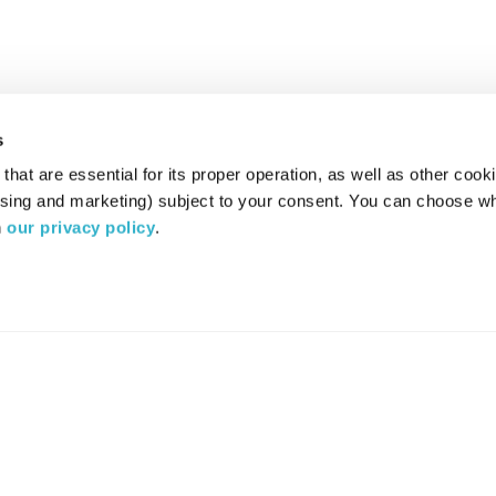
s
hat are essential for its proper operation, as well as other cooki
ising and marketing) subject to your consent. You can choose wh
 
our privacy policy
.
רדיו מהות החיים משדר ב:
ערוץ 87
YES
סלקום
TV
TUNE IN