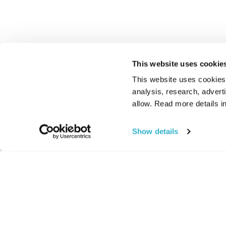
This website uses cookie
This website uses cookies t
analysis, research, advert
allow. Read more details in
Show details