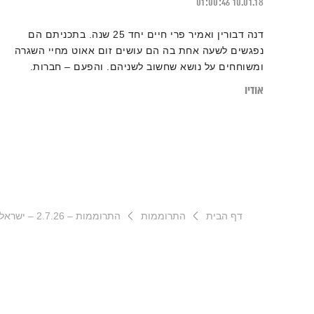
01:00:46
10.01.18
דנה דבורין ואמיר פרי חיים יחד 25 שנה. בתכניתם הם
נפגשים לשעה אחת בה הם עושים זום אאוט מחיי השגרה
ומשוחחים על נושא שחשוב לשניהם. והפעם – חברות.
אודיו
דף הבית
התרוממות
התרוממות – 2.7.26 – ישראל ברייט באולפן