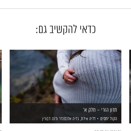
כדאי להקשיב גם:
חזון הורי – חלק א'
הקול יחסים
דליה אילת,
גליה אלכסנדר
ודנה דבורין