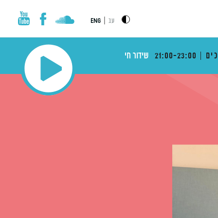
|
עב
ENG
ים
21:00-23:00
שידור חי