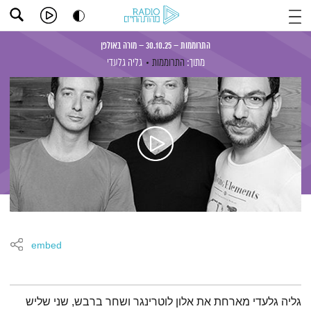
התרוממות – 30.10.25 – מורה באולפן
מתוך:
התרוממות
גליה גלעדי
embed
תמצית הפודקאסט
גליה גלעדי מארחת את אלון לוטרינגר ושחר ברבש, שני שליש