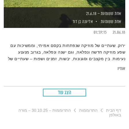
אחת ששומעת – 21.6.18
אחת ששומעת
אליענה בן דוד
01:59:15
21.06.18
ירוק. שעתיים של מוזיקה שנפתחות בקסם אמיתי, וממשיכות עם
שפע מוזיקה חדשה ונפלאה, וגם ישנה ונפלאה, בגרוב מנענע
נעימות. בין מקצבים וסגנונות, יבשות, זמנים ושפות – שעתיים של
תרפיה במוזיקה עם אליענה בן-דוד.
אודיו
הצג עוד
דף הבית
התרוממות
התרוממות – 30.10.25 – מורה
באולפן