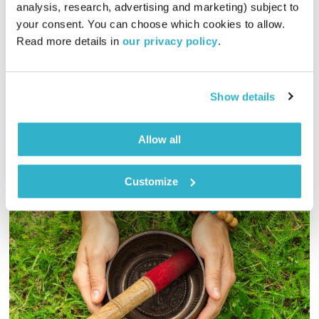
analysis, research, advertising and marketing) subject to 
01:10:08
27.09.23
your consent. You can choose which cookies to allow. 
Read more details in 
our privacy policy
.
אסי זגדון בסדרת שיחות עם הרבה ספיר אייל נוימן על החיבור בין
רוח התקופה לבין חוכמת הקבלה, על פי בעל הסולם
אודיו
Show details
Allow all
Customize