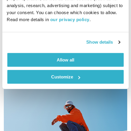
analysis, research, advertising and marketing) subject to 
המחסן של יוסי בבליקי
רובן להב
ויוסי בבליקי
your consent. You can choose which cookies to allow. 
02:05:52
02.05.19
Read more details in 
our privacy policy
.
תכנית מיוחדת ליום השואה – יוסי בבליקי מארח את אודי הרשלר,
ראש תכנית "בית מדרש" במכינות תבור, מרצה לפילוסופיה
Show details
והיסטוריה יהודית, לשיחה על טראומה מתגלגלת, השואה, האדמו"ר
מקליב זצ"ל ועוד
אודיו
Allow all
Customize