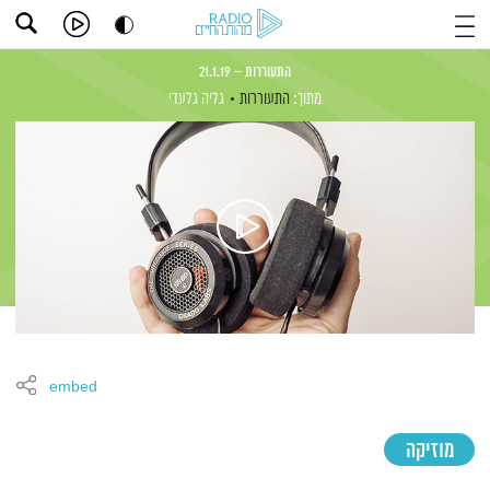
התעוררות – 21.1.19
מתוך:
התעוררות
גליה גלעדי
embed
מוזיקה