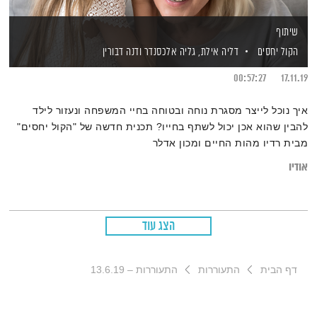
שיתוף
הקול יחסים
דליה אילת,
גליה אלכסנדר
ודנה דבורין
00:57:27
17.11.19
איך נוכל לייצר מסגרת נוחה ובטוחה בחיי המשפחה ונעזור לילד
להבין שהוא אכן יכול לשתף בחייו? תכנית חדשה של "הקול יחסים"
מבית רדיו מהות החיים ומכון אדלר
אודיו
הצג עוד
דף הבית
התעוררות
התעוררות – 13.6.19