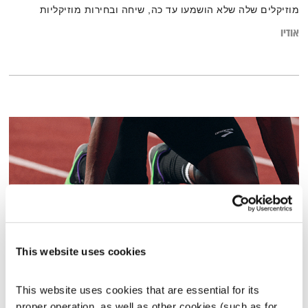
מוזיקלים שלה שלא הושמעו עד כה, שיחה ובחירות מוזיקליות
אודיו
This website uses cookies
התבוננות ברוח ספורטיבית – 25.11.20
This website uses cookies that are essential for its 
התבוננות
דליק ווליניץ
ושמואל שאול
proper operation, as well as other cookies (such as for 