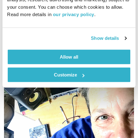
01:58:15
03.07.23
your consent. You can choose which cookies to allow. 
Read more details in 
our privacy policy
.
אליוט חוזרת לשדר מהאולפן המחודש של הרדיו, עם שעתיים של
מוזיקה מקומית חדשה וטריה
אודיו
Show details
Allow all
Customize