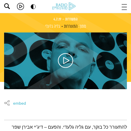
התעוררות – 4.7.19
מתוך:
התעוררות
גליה גלעדי
embed
תמצית הפודקאסט
להתעורר כל בוקר, עם גליה גלעדי. והפעם – דיג'יי אבירן שפר