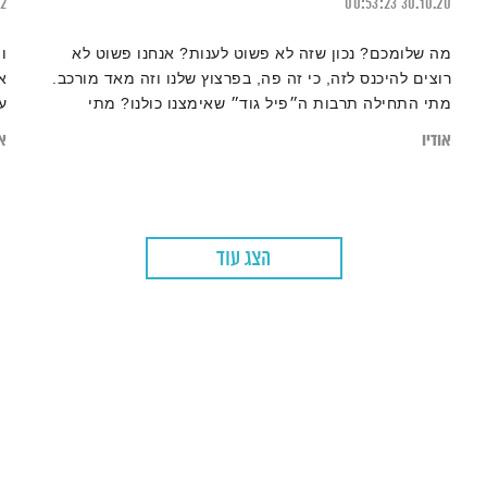
22
00:53:23
30.10.20
מה שלומכם? נכון שזה לא פשוט לענות? אנחנו פשוט לא
ו
רוצים להיכנס לזה, כי זה פה, בפרצוץ שלנו וזה מאד מורכב.
א
מתי התחילה תרבות ה״פיל גוד״ שאימצנו כולנו? מתי
ע
התחלנו לחייך באובססיביות כשאנחנו מצטלמים? אלון נוימן
אודיו
או
חוקר את העניין לעומק, יחד עם דרור קרן, שרון קנטור ואסי
עזריה
הצג עוד