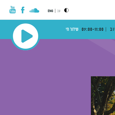
|
עב
ENG
וב
09:00-11:00
שידור חי