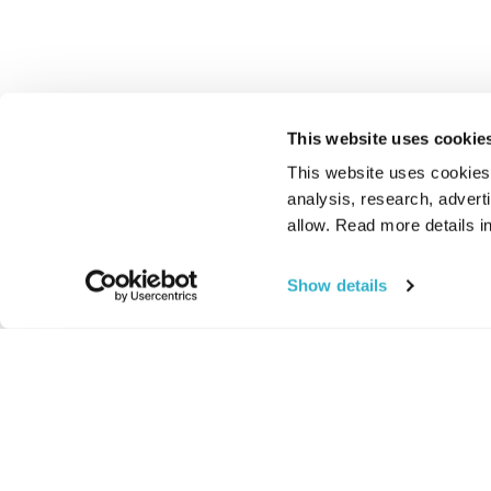
This website uses cookie
This website uses cookies t
analysis, research, advert
allow. Read more details in
Show details