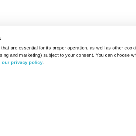
s
hat are essential for its proper operation, as well as other cooki
ising and marketing) subject to your consent. You can choose wh
 
our privacy policy
.
רדיו מהות החיים משדר ב:
ערוץ 87
YES
סלקום
TV
TUNE IN