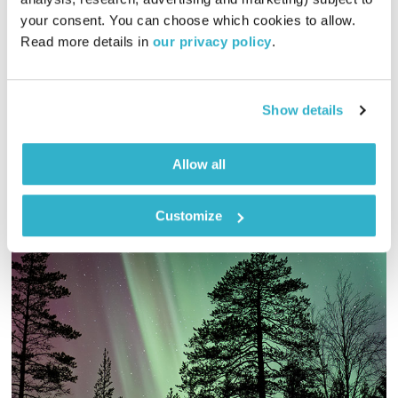
בני בא
בני בשן
your consent. You can choose which cookies to allow. 
01:00:01
02.08.23
Read more details in 
our privacy policy
.
והפעם, אלף גנבים, חמש-מאות בתולות ולחם אחד. ומוסיקה? פלא
משתכר מפלא. ואלוהים? איתנו. יופי. טפו עלינו
Show details
אודיו
Allow all
Customize