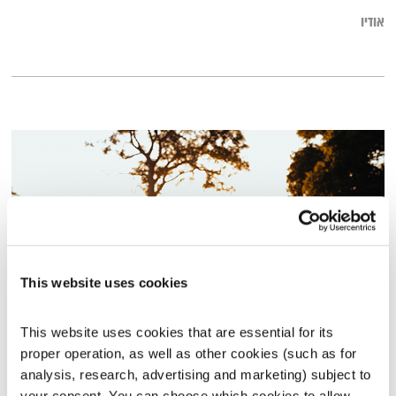
אודיו
This website uses cookies
This website uses cookies that are essential for its 
התעוררות – 8.1.19
proper operation, as well as other cookies (such as for 
התעוררות
גליה גלעדי
analysis, research, advertising and marketing) subject to 
01:27:32
08.01.19
your consent. You can choose which cookies to allow. 