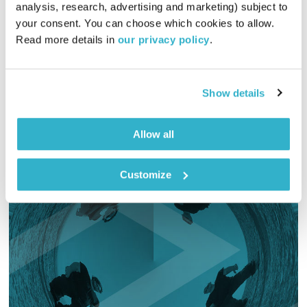
analysis, research, advertising and marketing) subject to 
01:00:08
24.08.22
your consent. You can choose which cookies to allow. 
Read more details in 
our privacy policy
.
כל יום בדרך הביתה – שעה של מוזיקה מעולה בעריכתה ובהגשתה
של גלית גורא-עיני
אודיו
Show details
Allow all
Customize