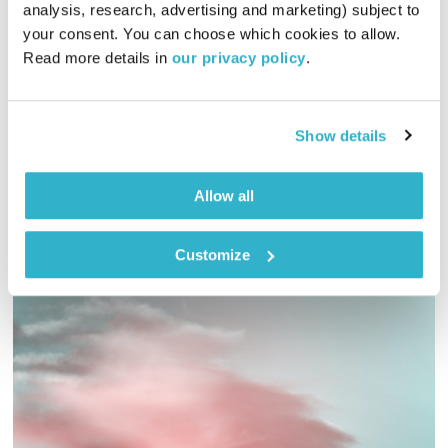
התעוררות
גליה גלעדי
analysis, research, advertising and marketing) subject to 
your consent. You can choose which cookies to allow. 
01:26:43
14.09.22
Read more details in 
our privacy policy
.
גליה גלעדי מזמינה אתכם להתעורר יחדיו בכל בוקר, עם מוזיקה
מעולה בעריכתה ובהגשתה
Show details
אודיו
Allow all
Customize