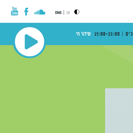
|
עב
ENG
ים
21:00-23:00
שידור חי