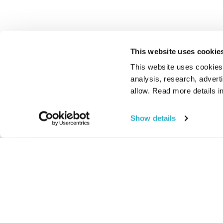
This website uses cookie
This website uses cookies t
analysis, research, advert
allow. Read more details in
Show details