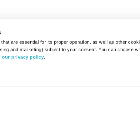
s
hat are essential for its proper operation, as well as other cooki
ising and marketing) subject to your consent. You can choose wh
 
our privacy policy
.
רדיו מהות החיים משדר ב:
ערוץ 87
YES
סלקום
TV
TUNE IN