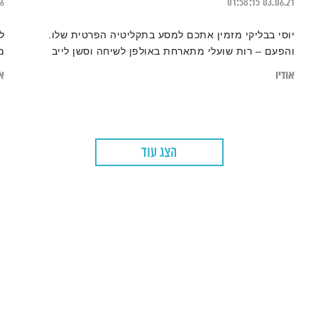
26
01:58:15
03.06.21
יוסי בבליקי מזמין אתכם למסע בתקליטיה הפרטית שלו.
ל
והפעם – רות שועלי מתארחת באולפן לשיחה וסשן לייב
מ
אודיו
או
הצג עוד