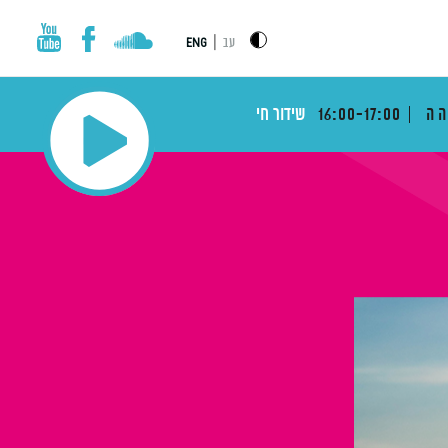
|
עב
ENG
הה
16:00-17:00
שידור חי