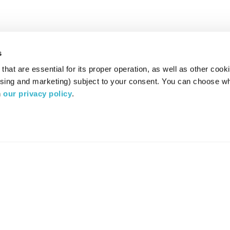
s
hat are essential for its proper operation, as well as other cooki
ising and marketing) subject to your consent. You can choose wh
 
our privacy policy
.
רדיו מהות החיים משדר ב:
ערוץ 87
YES
סלקום
TV
TUNE IN