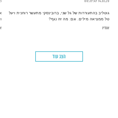
15
00:39:49
14.07.20
גוטליב בהתעוררות של גל שני, ברובינסקי מתעשר רוחנית ויעל
א
טל ממציאה מילים. וגם: מה זה נגף?
ו
אודיו
או
הצג עוד