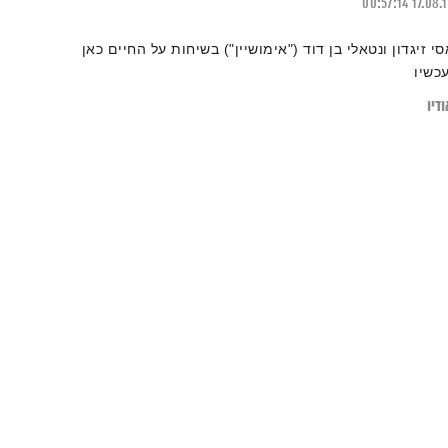
00:57:14
17.08.
סי זיגדון ונטאלי בן דוד ("אימושיין") בשיחות על החיים כאן
עכשיו
דיו