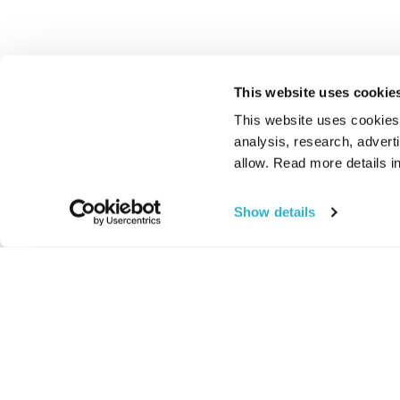
This website uses cookie
This website uses cookies t
analysis, research, advert
allow. Read more details in
Show details