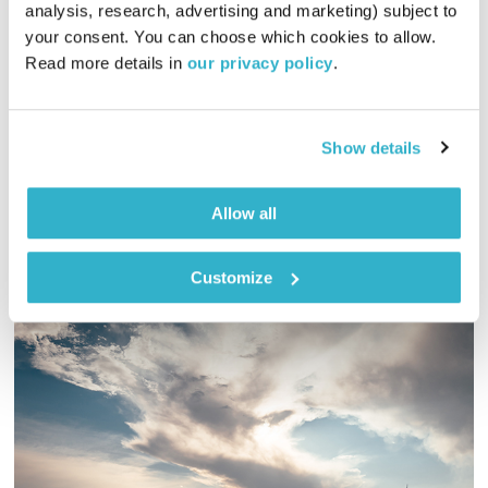
פה זה טוב
לירון תאני
analysis, research, advertising and marketing) subject to 
your consent. You can choose which cookies to allow. 
01:29:47
19.02.24
Read more details in 
our privacy policy
.
לירון תאני מארח את רם אוריון לשיחה על אלבום הלייב והקרנת
סרט ההופעה
Show details
אודיו
Allow all
Customize