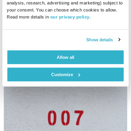
analysis, research, advertising and marketing) subject to 
00:46:07
02.03.23
your consent. You can choose which cookies to allow. 
Read more details in 
our privacy policy
.
על גילוי האור בחג פורים, הרצחו של אילן גנלס, האם נוכל לצעוד
ברחוב אחר בו אנחנו רגילים לצעוד? מה ההזדמנות של הרגע הזה?
דליק ושמואל סוגרים שבוע
Show details
אודיו
Allow all
Customize