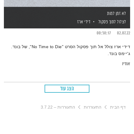
לא זמן למות
לצלול לתוך פסקול
דידי ארז
00:58:17
02.07.22
דידי ארז צולל אל תוך פסקול הסרט "No Time to Die", של בונד.
ג'יימס בונד.
אודיו
הצג עוד
דף הבית
התעוררות
התעוררות – 3.7.22