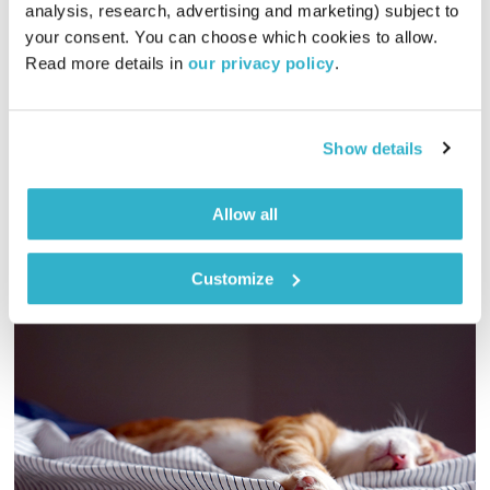
analysis, research, advertising and marketing) subject to 
01:00:13
03.04.22
your consent. You can choose which cookies to allow. 
Read more details in 
our privacy policy
.
והפעם קובי חוברה על הרגע בו הנסיך אלברט הציל את עולם הבונים
בעזרת כובע. ומשלי? ב׳. ומוסיקה? פלא מתעטף בפלא. ואלוהים?
איתנו. ויופי. טפו עלינו
Show details
אודיו
Allow all
Customize