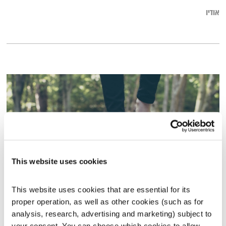
אודיו
This website uses cookies
This website uses cookies that are essential for its 
שיחות טרנספורמטיביות – 20.6.16
proper operation, as well as other cookies (such as for 
שיחות טרנספורמטיביות
אסי זיגדון
ונטאלי בן דוד
analysis, research, advertising and marketing) subject to 
00:57:49
20.06.16
your consent. You can choose which cookies to allow. 