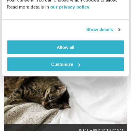
Read more details in 
our privacy policy
.
נטאלי בן דוד וענת קלו לברון משוחחות על החיים, כאן ועכשיו.
והפעם – כעס; מה עושים איתו?
אודיו
Show details
Allow all
Customize
זריחתה של השקיעה – 15.1.18