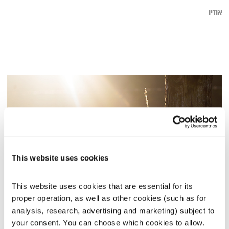
אודיו
This website uses cookies
This website uses cookies that are essential for its 
כל יום מחדש – 1.6.22
proper operation, as well as other cookies (such as for 
כל יום מחדש
אמיר פרי
analysis, research, advertising and marketing) subject to 
your consent. You can choose which cookies to allow. 
00:58:38
01.06.22