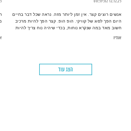
15
00:59:02
12.12.25
אנשים רוצים קצר. אין זמן ליותר מזה. נראה שכל דבר בחיים
ח
היום הפך לסוג של קוויקי. הופ הופ. קצר הפך להיות מרכיב
מ
חשוב מאד במה שנקרא נוחות, בכדי שיהיה נוח צריך להיות
קצר. מסר קצר, הודעה קצרה, הכל בדרך לדבר הבא.
אודיו
או
הצג עוד