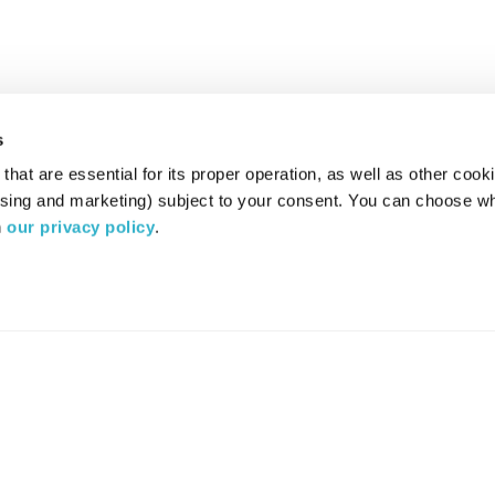
s
hat are essential for its proper operation, as well as other cooki
ising and marketing) subject to your consent. You can choose wh
 
our privacy policy
.
רדיו מהות החיים משדר ב:
ערוץ 87
YES
סלקום
TV
TUNE IN