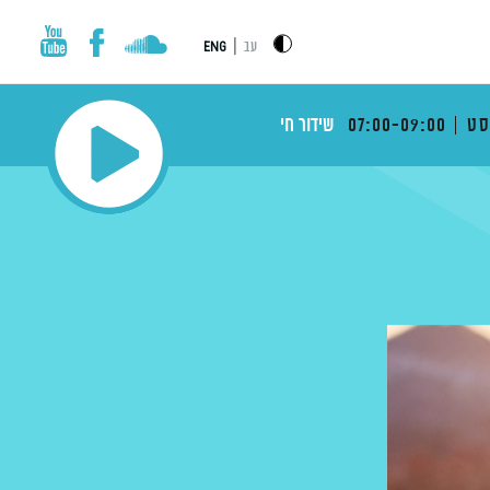
|
עב
ENG
ט
07:00-09:00
שידור חי