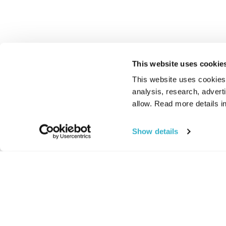
This website uses cookie
This website uses cookies t
analysis, research, advert
allow. Read more details in
Show details