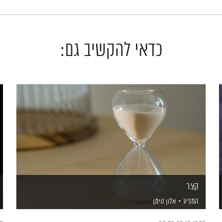
כדאי להקשיב גם:
קצר
המניע
אלון נוימן