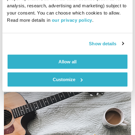
analysis, research, advertising and marketing) subject to 
פרנס בדרך הביתה
שמעון פרנס
your consent. You can choose which cookies to allow. 
00:58:20
23.01.22
Read more details in 
our privacy policy
.
שעה אינטימית עם שמעון פרנס – מוזיקה, מונולוגים וסיפורים
שיעזרו לכם להוריד הילוך
Show details
אודיו
Allow all
Customize