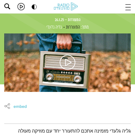
התעוררות – 26.1.25
מתוך:
התעוררות
גליה גלעדי
embed
תמצית הפודקאסט
גליה גלעדי מזמינה אתכם להתעורר יחד עם מוזיקה מעולה