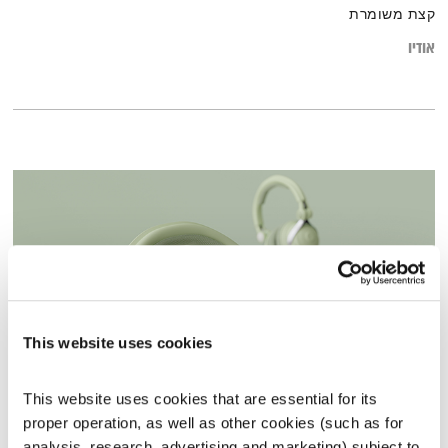
קצת משומרת
אודיו
This website uses cookies
This website uses cookies that are essential for its 
התעוררות – 9.12.24
proper operation, as well as other cookies (such as for 
התעוררות
גליה גלעדי
analysis, research, advertising and marketing) subject to 