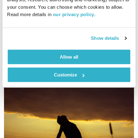
01:28:36
09.12.24
your consent. You can choose which cookies to allow. 
Read more details in 
our privacy policy
.
גליה גלעדי מזמינה אתכם להתעורר יחד עם מוזיקה מעולה
בעריכתה ובהגשתה
אודיו
Show details
Allow all
Customize